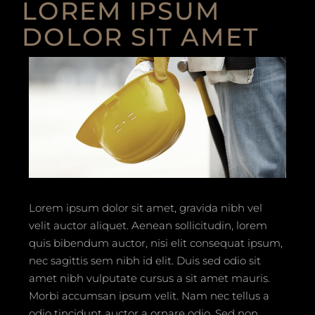
LOREM IPSUM
DOLOR SIT AMET
Lorem ipsum dolor sit amet, gravida nibh vel
velit auctor aliquet. Aenean sollicitudin, lorem
quis bibendum auctor, nisi elit consequat ipsum,
nec sagittis sem nibh id elit. Duis sed odio sit
amet nibh vulputate cursus a sit amet mauris.
Morbi accumsan ipsum velit. Nam nec tellus a
odio tincidunt auctor a ornare odio. Sed non